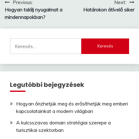
Bejegyzés
Previous:
Next:
Hogyan találj nyugalmat a
Határokon átívelő siker
navigáció
mindennapokban?
Keresés:
Legutóbbi bejegyzések
Hogyan őrizhetjük meg és erősíthetjük meg emberi
kapcsolatainkat a modern világban
A kulcsszavas domain stratégiai szerepe a
turisztikai szektorban