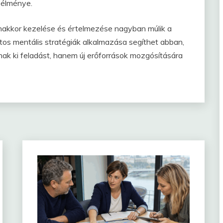
 élménye.
nakkor kezelése és értelmezése nagyban múlik a
atos mentális stratégiák alkalmazása segíthet abban,
k ki feladást, hanem új erőforrások mozgósítására