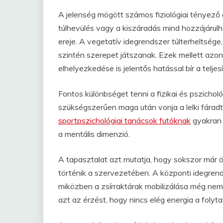
A jelenség mögött számos fiziológiai tényező 
túlhevülés vagy a kiszáradás mind hozzájárulh
ereje. A vegetatív idegrendszer túlterheltség
szintén szerepet játszanak. Ezek mellett azon
elhelyezkedése is jelentős hatással bír a telje
Fontos különbséget tenni a fizikai és pszichológ
szükségszerűen maga után vonja a lelki fáradts
sportpszichológiai tanácsok futóknak
gyakran 
a mentális dimenzió.
A tapasztalat azt mutatja, hogy sokszor már ö
történik a szervezetében. A központi idegrends
miközben a zsírraktárak mobilizálása még nem 
azt az érzést, hogy nincs elég energia a foly