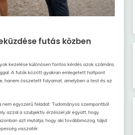
leküzdése futás közben
dályok kezelése különösen fontos kérdés azok számára,
ggal. A futók között gyakran emlegetett holtpont
ele, hanem összetett folyamat, amelyben a test és az
a nem egyszerű feladat. Tudományos szempontból
ly azzal a szubjektív érzéssel jár együtt, hogy
 azonban azt mutatja, hogy aki továbbmozog, túljut
pesség visszatér.