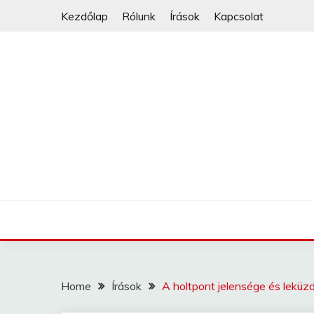
Skip
Kezdőlap
Rólunk
Írások
Kapcsolat
to
content
Home
Írások
A holtpont jelensége és leküz