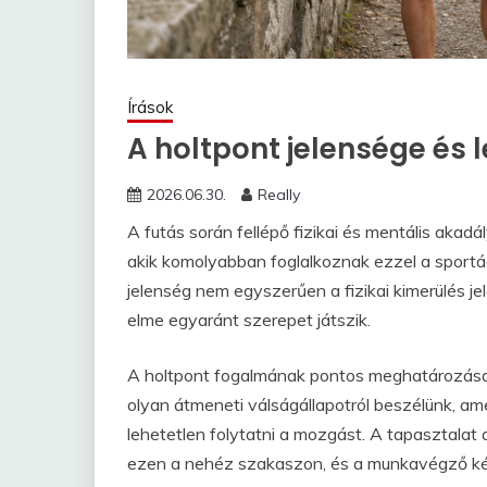
Írások
A holtpont jelensége és 
2026.06.30.
Really
A futás során fellépő fizikai és mentális aka
akik komolyabban foglalkoznak ezzel a sportá
jelenség nem egyszerűen a fizikai kimerülés j
elme egyaránt szerepet játszik.
A holtpont fogalmának pontos meghatározás
olyan átmeneti válságállapotról beszélünk, ame
lehetetlen folytatni a mozgást. A tapasztalat
ezen a nehéz szakaszon, és a munkavégző ké