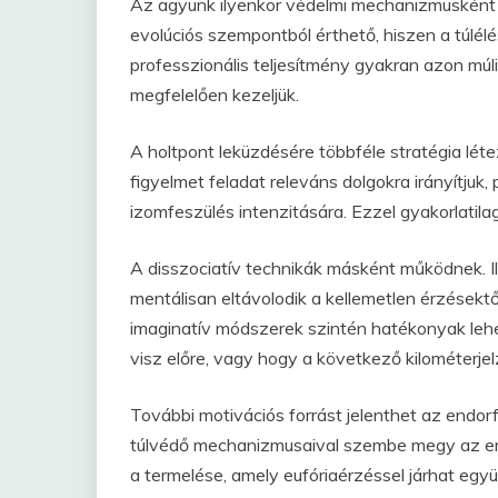
Az agyunk ilyenkor védelmi mechanizmusként 
evolúciós szempontból érthető, hiszen a túlélé
professzionális teljesítmény gyakran azon múli
megfelelően kezeljük.
A holtpont leküzdésére többféle stratégia lét
figyelmet feladat releváns dolgokra irányítjuk
izomfeszülés intenzitására. Ezzel gyakorlatila
A disszociatív technikák másként működnek. Ily
mentálisan eltávolodik a kellemetlen érzésektől
imaginatív módszerek szintén hatékonyak lehet
visz előre, vagy hogy a következő kilométerje
További motivációs forrást jelenthet az endor
túlvédő mechanizmusaival szembe megy az e
a termelése, amely eufóriaérzéssel járhat együ