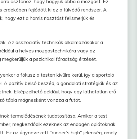
arra ösztönöz, hogy hagyjuk abba a mozgást. Ez
s érdekében fejlődött ki ez a túlvédő rendszer. A
k, hogy ezt a hamis riasztást felismerjük és
ezik. Az asszociatív technikák alkalmazásakor a
, például a helyes mozgástechnikára vagy az
g megkerüljük a pszichikai fáradtság érzését.
enkor a fókusz a testen kívülre kerül, így a sportoló
. A pozitív belső beszéd, a gondolati stratégiák és az
nek. Elképzelhető például, hogy egy láthatatlan erő
lző tábla mágnesként vonzza a futót.
finok termelődésének tudatosítása. Amikor a test
mber, megkezdődik ezeknek az endogén opiátoknak
tt. Ez az úgynevezett "runner's high" jelenség, amely