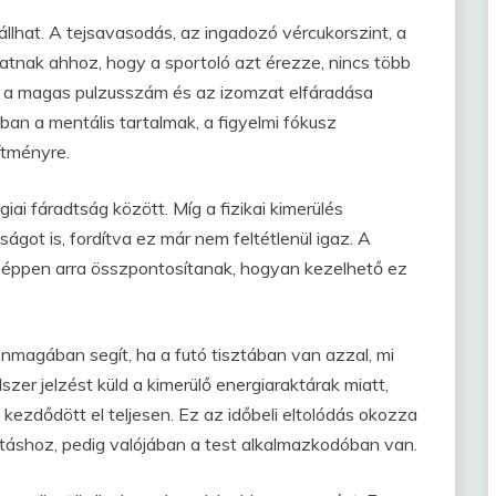
állhat. A tejsavasodás, az ingadozó vércukorszint, a
atnak ahhoz, hogy a sportoló azt érezze, nincs több
e, a magas pulzusszám és az izomzat elfáradása
ban a mentális tartalmak, a figyelmi fókusz
sítményre.
iai fáradtság között. Míg a fizikai kimerülés
ágot is, fordítva ez már nem feltétlenül igaz. A
éppen arra összpontosítanak, hogyan kezelhető ez
nmagában segít, ha a futó tisztában van azzal, mi
zer jelzést küld a kimerülő energiaraktárak miatt,
kezdődött el teljesen. Ez az időbeli eltolódás okozza
tatáshoz, pedig valójában a test alkalmazkodóban van.