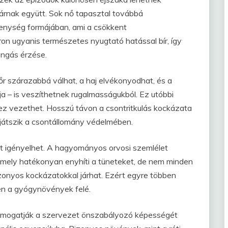
járnak együtt. Sok nő tapasztal továbbá
kenység formájában, ami a csökkent
on ugyanis természetes nyugtató hatással bír, így
ongás érzése.
bőr szárazabbá válhat, a haj elvékonyodhat, és a
a – is veszíthetnek rugalmasságukból. Ez utóbbi
z vezethet. Hosszú távon a csontritkulás kockázata
 játszik a csontállomány védelmében.
t igényelhet. A hagyományos orvosi szemlélet
amely hatékonyan enyhíti a tüneteket, de nem minden
onyos kockázatokkal járhat. Ezért egyre többen
sen a gyógynövények felé.
mogatják a szervezet önszabályozó képességét