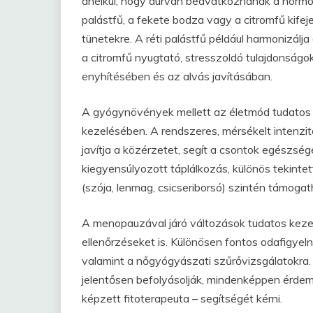
anélkül, hogy durván beavatkoznának a hormon
palástfű, a fekete bodza vagy a citromfű kifej
tünetekre. A réti palástfű például harmonizálj
a citromfű nyugtató, stresszoldó tulajdonságok
enyhítésében és az alvás javításában.
A gyógynövények mellett az életmód tudatos al
kezelésében. A rendszeres, mérsékelt intenzit
javítja a közérzetet, segít a csontok egészs
kiegyensúlyozott táplálkozás, különös tekinte
(szója, lenmag, csicseriborsó) szintén támoga
A menopauzával járó változások tudatos kezel
ellenőrzéseket is. Különösen fontos odafigyeln
valamint a nőgyógyászati szűrővizsgálatokra.
jelentősen befolyásolják, mindenképpen érde
képzett fitoterapeuta – segítségét kérni.