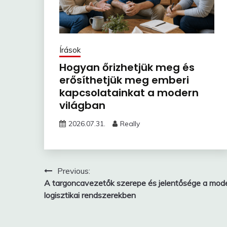
Írások
Hogyan őrizhetjük meg és
erősíthetjük meg emberi
kapcsolatainkat a modern
világban
2026.07.31.
Really
Bejegyzés
Previous:
A targoncavezetők szerepe és jelentősége a mod
navigáció
logisztikai rendszerekben