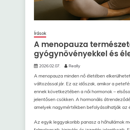
Írások
A menopauza természete
gyógynövényekkel és él
2026.02.07.
Really
A menopauza minden nő életében elkerülhetetle
változással jár. Ez az időszak, amikor a pet
ennek következtében a női hormonok – elsősor
jelentősen csökken. A hormonális átrendeződé
amelyek nagymértékben befolyásolhatják az é
Az egyik leggyakoribb panasz a hőhullámok me
felmelegszik, kipirulás és izzadás jelentkezik