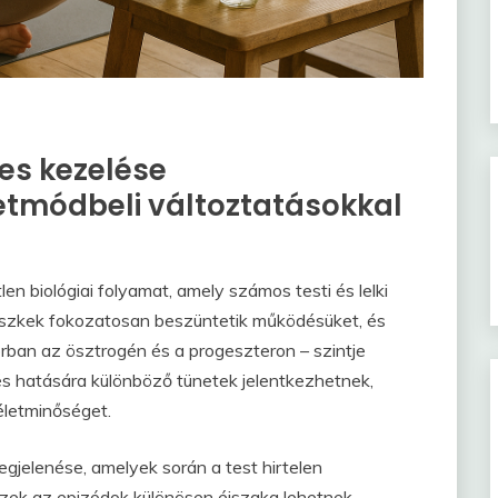
s kezelése
etmódbeli változtatásokkal
n biológiai folyamat, amely számos testi és lelki
efészkek fokozatosan beszüntetik működésüket, és
ban az ösztrogén és a progeszteron – szintje
s hatására különböző tünetek jelentkezhetnek,
letminőséget.
gjelenése, amelyek során a test hirtelen
. Ezek az epizódok különösen éjszaka lehetnek