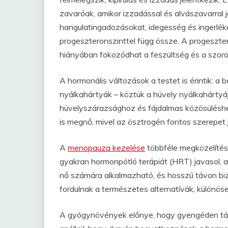
zavaróak, amikor izzadással és alvászavarral 
hangulatingadozásokat, idegesség és ingerlé
progeszteronszinttel függ össze. A progeszter
hiányában fokozódhat a feszültség és a szor
A hormonális változások a testet is érintik: a 
nyálkahártyák – köztük a hüvely nyálkahártyáj
hüvelyszárazsághoz és fájdalmas közösüléshe
is megnő, mivel az ösztrogén fontos szerepet
A
menopauza kezelése
többféle megközelítés
gyakran hormonpótló terápiát (HRT) javasol, 
nő számára alkalmazható, és hosszú távon biz
fordulnak a természetes alternatívák, különö
A gyógynövények előnye, hogy gyengéden tá