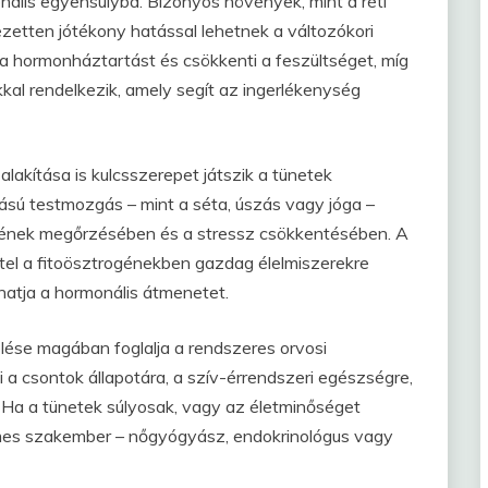
ális egyensúlyba. Bizonyos növények, mint a réti
ezetten jótékony hatással lehetnek a változókori
a a hormonháztartást és csökkenti a feszültséget, míg
kal rendelkezik, amely segít az ingerlékenység
akítása is kulcsszerepet játszik a tünetek
ású testmozgás – mint a séta, úszás vagy jóga –
égének megőrzésében és a stressz csökkentésében. A
ttel a fitoösztrogénekben gazdag élelmiszerekre
thatja a hormonális átmenetet.
ése magában foglalja a rendszeres orvosi
i a csontok állapotára, a szív-érrendszeri egészségre,
 Ha a tünetek súlyosak, vagy az életminőséget
mes szakember – nőgyógyász, endokrinológus vagy