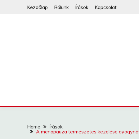
Skip
Kezdőlap
Rólunk
Írások
Kapcsolat
to
content
Home
Írások
A menopauza természetes kezelése gyógynövé