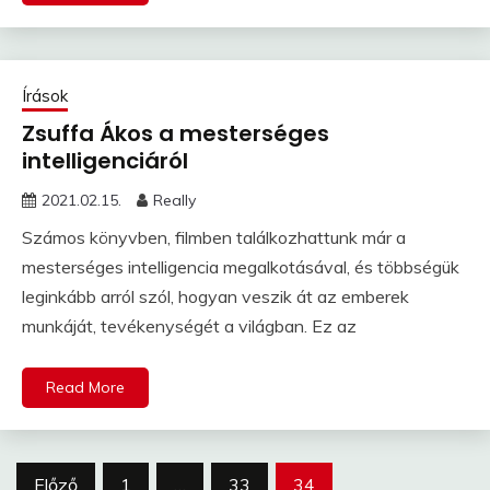
Írások
Zsuffa Ákos a mesterséges
intelligenciáról
2021.02.15.
Really
Számos könyvben, filmben találkozhattunk már a
mesterséges intelligencia megalkotásával, és többségük
leginkább arról szól, hogyan veszik át az emberek
munkáját, tevékenységét a világban. Ez az
Read More
Bejegyzések
Előző
1
…
33
34