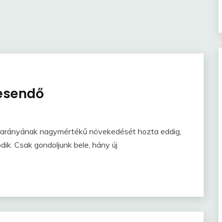
resendő
g arányának nagymértékű növekedését hozta eddig,
dik. Csak gondoljunk bele, hány új