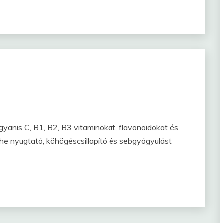
anis C, B1, B2, B3 vitaminokat, flavonoidokat és
yhe nyugtató, köhögéscsillapító és sebgyógyulást