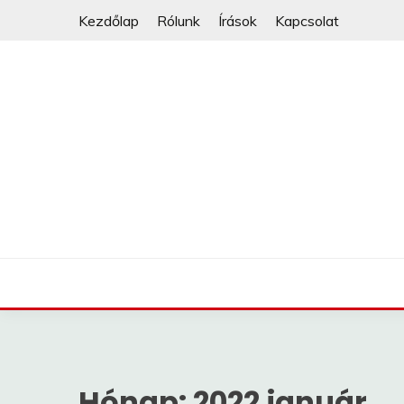
Skip
Kezdőlap
Rólunk
Írások
Kapcsolat
to
content
Hónap:
2022 január