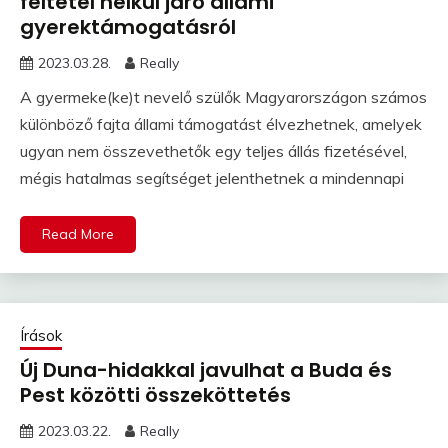
feltétel nélkül járó állami
gyerektámogatásról
2023.03.28.
Really
A gyermeke(ke)t nevelő szülők Magyarországon számos
különböző fajta állami támogatást élvezhetnek, amelyek
ugyan nem összevethetők egy teljes állás fizetésével,
mégis hatalmas segítséget jelenthetnek a mindennapi
Read More
Írások
Új Duna-hidakkal javulhat a Buda és
Pest közötti összeköttetés
2023.03.22.
Really