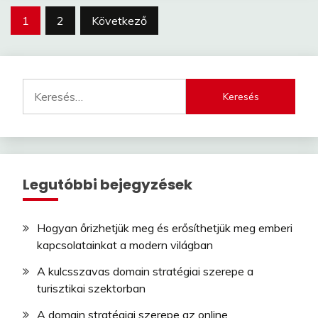
Bejegyzések
1
2
Következő
lapozása
Keresés:
Legutóbbi bejegyzések
Hogyan őrizhetjük meg és erősíthetjük meg emberi
kapcsolatainkat a modern világban
A kulcsszavas domain stratégiai szerepe a
turisztikai szektorban
A domain stratégiai szerepe az online