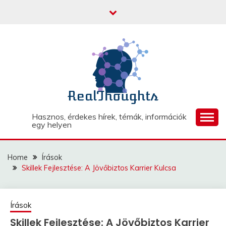
Skip
to
content
Hasznos, érdekes hírek, témák, információk
egy helyen
Home
Írások
Skillek Fejlesztése: A Jövőbiztos Karrier Kulcsa
Írások
Skillek Fejlesztése: A Jövőbiztos Karrier