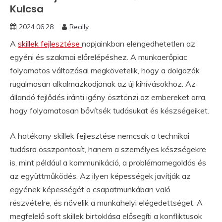
Kulcsa
2024.06.28.
Really
A
skillek fejlesztése
napjainkban elengedhetetlen az
egyéni és szakmai előrelépéshez. A munkaerőpiac
folyamatos változásai megkövetelik, hogy a dolgozók
rugalmasan alkalmazkodjanak az új kihívásokhoz. Az
állandó fejlődés iránti igény ösztönzi az embereket arra,
hogy folyamatosan bővítsék tudásukat és készségeiket.
A hatékony skillek fejlesztése nemcsak a technikai
tudásra összpontosít, hanem a személyes készségekre
is, mint például a kommunikáció, a problémamegoldás és
az együttműködés. Az ilyen képességek javítják az
egyének képességét a csapatmunkában való
részvételre, és növelik a munkahelyi elégedettséget. A
megfelelő soft skillek birtoklása elősegíti a konfliktusok