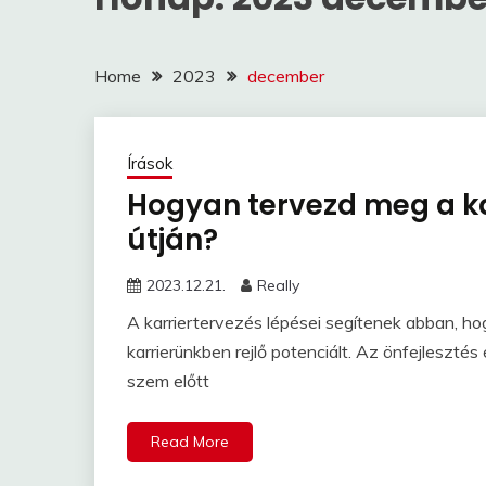
Home
2023
december
Írások
Hogyan tervezd meg a kar
útján?
2023.12.21.
Really
A karriertervezés lépései segítenek abban, ho
karrierünkben rejlő potenciált. Az önfejleszté
szem előtt
Read More