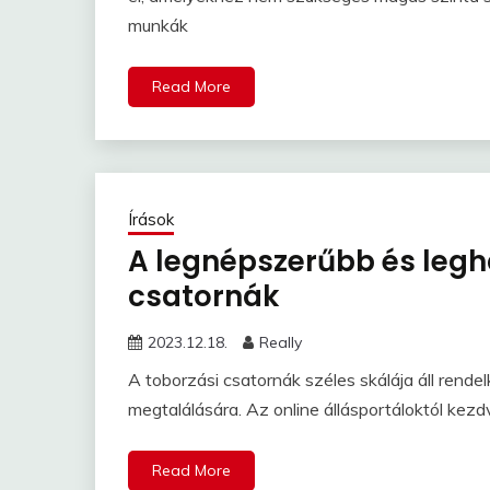
munkák
Read More
Írások
A legnépszerűbb és leg
csatornák
2023.12.18.
Really
A toborzási csatornák széles skálája áll rend
megtalálására. Az online állásportáloktól kez
Read More