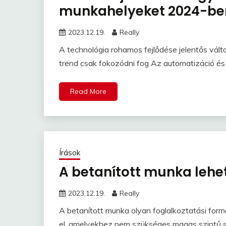
munkahelyeket 2024-be
2023.12.19.
Really
A technológia rohamos fejlődése jelentős vá
trend csak fokozódni fog Az automatizáció és 
Read More
Írások
A betanított munka lehe
2023.12.19.
Really
A betanított munka olyan foglalkoztatási forma
el, amelyekhez nem szükséges magas szintű s