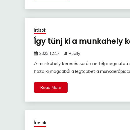
Írások
Így tűnj ki a munkahely 
2023.12.17.
Really
A munkahely keresés során ne félj megmutatni,
hozd ki magadból a legtöbbet a munkaerőpiaco
Read More
Írások