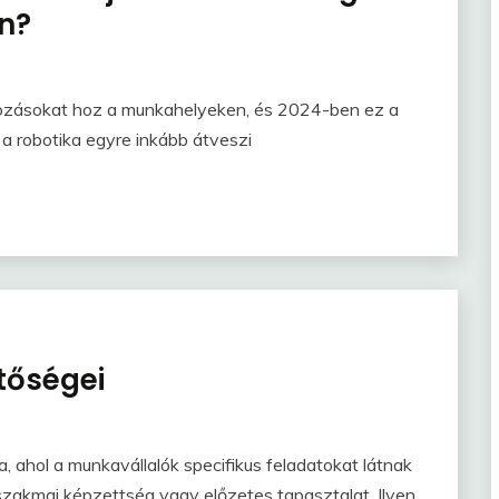
n?
ltozásokat hoz a munkahelyeken, és 2024-ben ez a
a robotika egyre inkább átveszi
tőségei
, ahol a munkavállalók specifikus feladatokat látnak
zakmai képzettség vagy előzetes tapasztalat. Ilyen