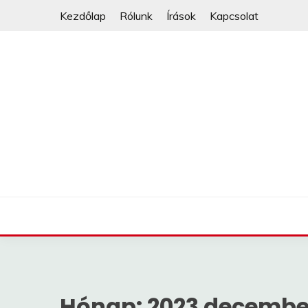
Skip
Kezdőlap
Rólunk
Írások
Kapcsolat
to
content
Hónap:
2023 decembe