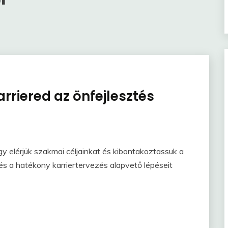
riered az önfejlesztés
gy elérjük szakmai céljainkat és kibontakoztassuk a
s és a hatékony karriertervezés alapvető lépéseit