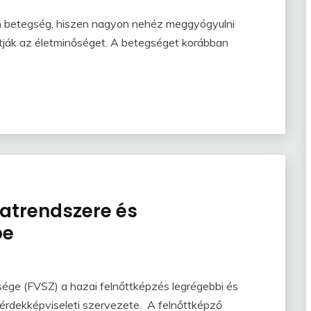
en betegség, hiszen nagyon nehéz meggyógyulni
tják az életminőséget. A betegséget korábban
atrendszere és
pe
ége (FVSZ) a hazai felnőttképzés legrégebbi és
érdekképviseleti szervezete. A felnőttképző