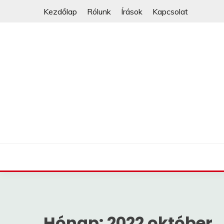
Skip
Kezdőlap
Rólunk
Írások
Kapcsolat
to
content
Hónap:
2022 október