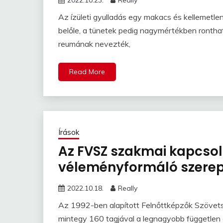
2022.10.23.
Really
Az ízületi gyulladás egy makacs és kellemetl
belőle, a tünetek pedig nagymértékben rontha
reumának nevezték,
Read More
Írások
Az FVSZ szakmai kapcsol
véleményformáló szere
2022.10.18.
Really
Az 1992-ben alapított Felnőttképzők Szövets
mintegy 160 tagjával a legnagyobb független 