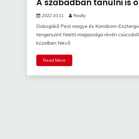
A szabadban tanulni is 
2022.10.11.
Really
Dobogókő Pest megye és Komárom-Esztergom 
tengerszint feletti magassága révén csúcsáró
közelben fekvő
Read More