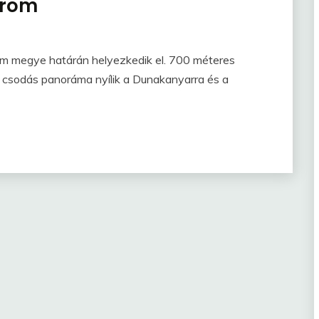
öröm
megye határán helyezkedik el. 700 méteres
l csodás panoráma nyílik a Dunakanyarra és a