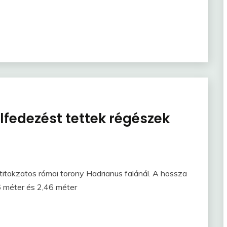
lfedezést tettek régészek
titokzatos római torony Hadrianus falánál. A hossza
6 méter és 2,46 méter