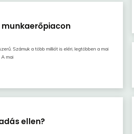
a munkaerőpiacon
erű. Számuk a több milliót is eléri, legtöbben a mai
. A mai
ladás ellen?