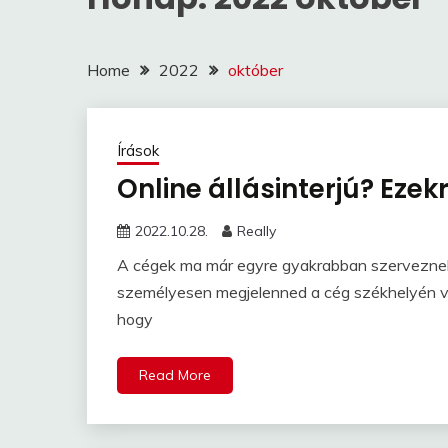
Home
2022
október
Írások
Online állásinterjú? Ezekr
2022.10.28.
Really
A cégek ma már egyre gyakrabban szerveznek o
személyesen megjelenned a cég székhelyén va
hogy
Read More