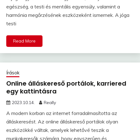
egészség, a testi és mentális egyensúly, valamint a
harmónia megőrzésének eszközeként ismernek. A jóga
testi
Read More
Írások
Online álláskereső portálok, karriered
egy kattintásra
2023.10.14.
Really
A modern korban az internet forradalmasította az
álláskeresést. Az online álláskereső portálok olyan
eszközökké váltak, amelyek lehetővé teszik a
munkakeresők számára, hogy egyszerűen és