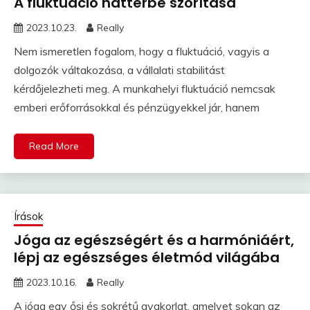
A fluktuáció háttérbe szorítása
2023.10.23.
Really
Nem ismeretlen fogalom, hogy a fluktuáció, vagyis a
dolgozók váltakozása, a vállalati stabilitást
kérdőjelezheti meg. A munkahelyi fluktuáció nemcsak
emberi erőforrásokkal és pénzügyekkel jár, hanem
Read More
Írások
Jóga az egészségért és a harmóniáért,
lépj az egészséges életmód világába
2023.10.16.
Really
A jóga egy ősi és sokrétű gyakorlat, amelyet sokan az