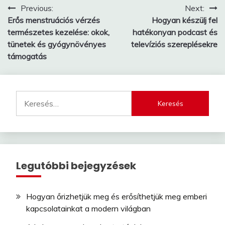
Bejegyzés
Previous:
Next:
Erős menstruációs vérzés
Hogyan készülj fel
navigáció
természetes kezelése: okok,
hatékonyan podcast és
tünetek és gyógynövényes
televíziós szereplésekre
támogatás
Keresés:
Legutóbbi bejegyzések
Hogyan őrizhetjük meg és erősíthetjük meg emberi
kapcsolatainkat a modern világban