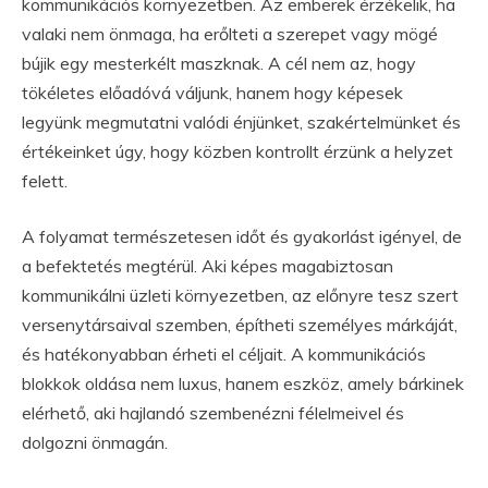
kommunikációs környezetben. Az emberek érzékelik, ha
valaki nem önmaga, ha erőlteti a szerepet vagy mögé
bújik egy mesterkélt maszknak. A cél nem az, hogy
tökéletes előadóvá váljunk, hanem hogy képesek
legyünk megmutatni valódi énjünket, szakértelmünket és
értékeinket úgy, hogy közben kontrollt érzünk a helyzet
felett.
A folyamat természetesen időt és gyakorlást igényel, de
a befektetés megtérül. Aki képes magabiztosan
kommunikálni üzleti környezetben, az előnyre tesz szert
versenytársaival szemben, építheti személyes márkáját,
és hatékonyabban érheti el céljait. A kommunikációs
blokkok oldása nem luxus, hanem eszköz, amely bárkinek
elérhető, aki hajlandó szembenézni félelmeivel és
dolgozni önmagán.