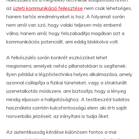
az
üzleti kommunikáció fejlesztése
nem csak lehetséges,
hanem tartós eredményeket is hoz. A folyamat során
nem arról van szó, hogy valaki teljesen más emberré
válna, hanem arról, hogy felszabadítja magában azt a
kommunikációs potenciált, ami eddig blokkolva volt.
A felkészülés során konkrét eszközöket lehet
megismerni, amelyek nehéz pillanatokban is segítenek.
Ilyen például a légzéstechnika helyes alkalmazása, amely
azonnal csillapítja a fizikai tüneteket, vagy a strukturált
üzenetalkotás módszere, ami biztosítja, hogy a lényeg
mindig eljusson a hallgatósághoz. A testbeszéd tudatos
használata szintén kulcsfontosságú elem: aki érti saját
nonverbális jelzéseit, az irányítani is tudja őket.
Az autentikusság kérdése különösen fontos a mai