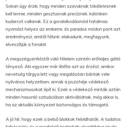
Sokan úgy érzik, hogy minden szavuknak tökéletesnek
kell lennie, minden gesztusnak precíznek, különben
kudarcot vallanak. Ez a gondolkodásmód hatalmas
nyomást helyez az emberre, és paradox módon pont azt
eredményezi, amitől félünk: elakadunk, megfagyunk,
elveszítjük a fonalat.
A megszégyenítéstől való félelem szintén erőteljes gátló
tényező. Aki egyszer már átélte azt az érzést, amikor
nevetség tárgya lett vagy megalázóan bántak vele
nyilvános helyzetben, annak a pszichéje védekező
mechanizmusokat épít ki. Ezek a védekező minták aztán
minden hasonló szituációban aktiválódnak, még akkor is,
ha az aktuális környezet biztonságos és támogató.
A jó hír, hogy ezek a belső blokkok feloldhatók. A tudatos
felkészülés és a megfelelő technikák elsajátítása révén