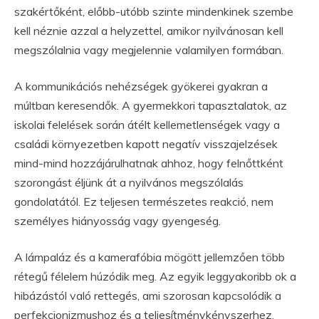
szakértőként, előbb-utóbb szinte mindenkinek szembe
kell néznie azzal a helyzettel, amikor nyilvánosan kell
megszólalnia vagy megjelennie valamilyen formában.
A kommunikációs nehézségek gyökerei gyakran a
múltban keresendők. A gyermekkori tapasztalatok, az
iskolai felelések során átélt kellemetlenségek vagy a
családi környezetben kapott negatív visszajelzések
mind-mind hozzájárulhatnak ahhoz, hogy felnőttként
szorongást éljünk át a nyilvános megszólalás
gondolatától. Ez teljesen természetes reakció, nem
személyes hiányosság vagy gyengeség.
A lámpaláz és a kamerafóbia mögött jellemzően több
rétegű félelem húzódik meg. Az egyik leggyakoribb ok a
hibázástól való rettegés, ami szorosan kapcsolódik a
perfekcionizmushoz és a teljesítménykényszerhez.