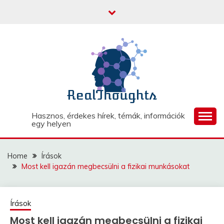
Skip
to
content
Hasznos, érdekes hírek, témák, információk
egy helyen
Home
Írások
Most kell igazán megbecsülni a fizikai munkásokat
Írások
Most kell igazán megbecsülni a fizikai