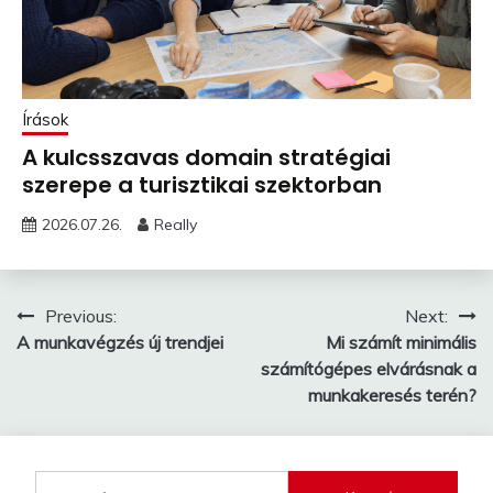
Írások
A kulcsszavas domain stratégiai
szerepe a turisztikai szektorban
2026.07.26.
Really
Bejegyzés
Previous:
Next:
A munkavégzés új trendjei
Mi számít minimális
navigáció
számítógépes elvárásnak a
munkakeresés terén?
Keresés: