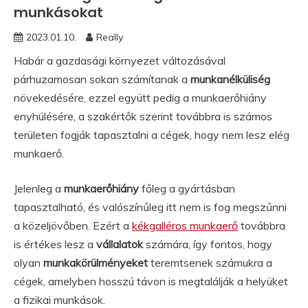
munkásokat
2023.01.10.
Really
Habár a gazdasági környezet változásával
párhuzamosan sokan számítanak a
munkanélküliség
növekedésére, ezzel együtt pedig a munkaerőhiány
enyhülésére, a szakértők szerint továbbra is számos
területen fogják tapasztalni a cégek, hogy nem lesz elég
munkaerő.
Jelenleg a
munkaerőhiány
főleg a gyártásban
tapasztalható, és valószínűleg itt nem is fog megszűnni
a közeljövőben. Ezért a
kékgalléros munkaerő
továbbra
is értékes lesz a
vállalatok
számára, így fontos, hogy
olyan
munkakörülményeket
teremtsenek számukra a
cégek, amelyben hosszú távon is megtalálják a helyüket
a fizikai munkások.